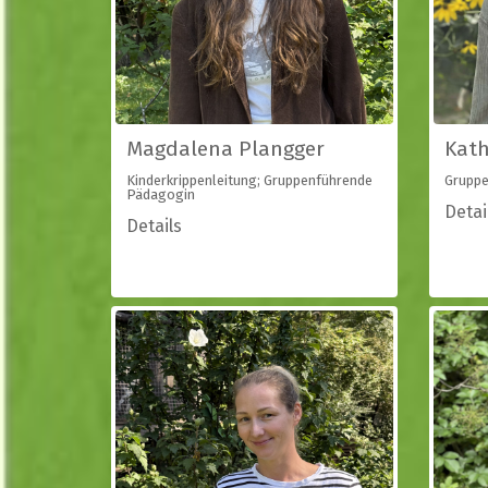
Magdalena Plangger
Kath
Kinderkrippenleitung; Gruppenführende
Gruppe
Pädagogin
Detai
Details