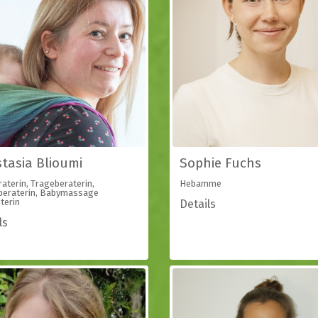
tasia Blioumi
Sophie Fuchs
raterin, Trageberaterin,
Hebamme
beraterin, Babymassage
terin
Details
ls