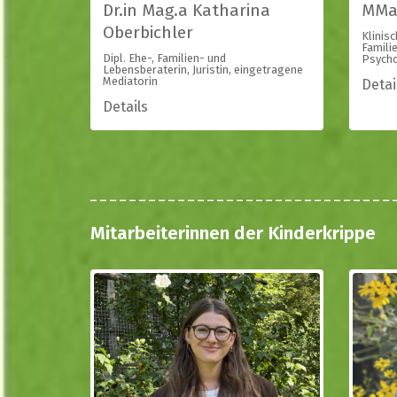
Dr.in Mag.a Katharina
MMag
Oberbichler
Klinis
Famili
Dipl. Ehe-, Familien- und
Psycho
Lebensberaterin, Juristin, eingetragene
Mediatorin
Detai
Details
Mitarbeiterinnen der Kinderkrippe