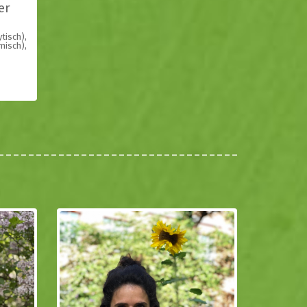
er
tisch),
misch),