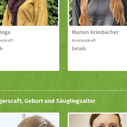
 Doga
Marion Krimbacher
enzkraft
Assistenzkraft
ls
Details
gerscaft, Geburt und Säuglingsalter