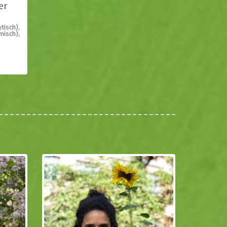
er
tisch),
misch),