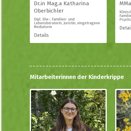
Dr.in Mag.a Katharina
MMag
Oberbichler
Klinis
Famili
Dipl. Ehe-, Familien- und
Psycho
Lebensberaterin, Juristin, eingetragene
Mediatorin
Detai
Details
Mitarbeiterinnen der Kinderkrippe