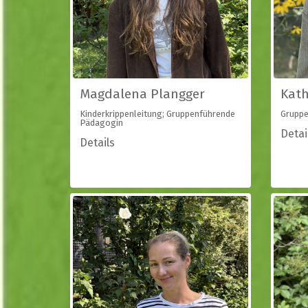
Magdalena Plangger
Kath
Kinderkrippenleitung; Gruppenführende
Gruppe
Pädagogin
Detai
Details