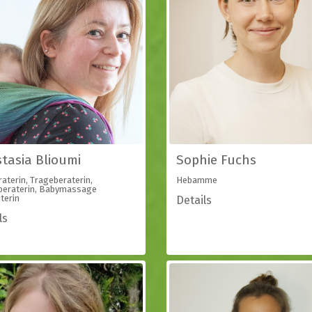
tasia Blioumi
Sophie Fuchs
raterin, Trageberaterin,
Hebamme
beraterin, Babymassage
terin
Details
ls