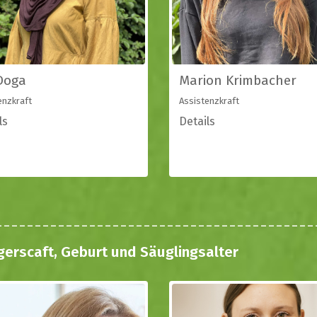
 Doga
Marion Krimbacher
enzkraft
Assistenzkraft
ls
Details
gerscaft, Geburt und Säuglingsalter