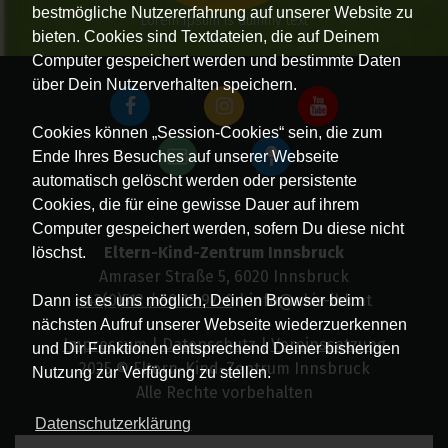
bestmögliche Nutzererfahrung auf unserer Website zu
Lorem Ipsum is dummy text
bieten. Cookies sind Textdateien, die auf Deinem
Computer gespeichert werden und bestimmte Daten
über Dein Nutzerverhalten speichern.
Cookies können „Session-Cookies“ sein, die zum
Ende Ihres Besuches auf unserer Webseite
automatisch gelöscht werden oder persistente
Cookies, die für eine gewisse Dauer auf ihrem
Computer gespeichert werden, sofern Du diese nicht
Eltern-Kind-Zentrum Innsbruck
löschst.
Amraser Straße 5, 6020 Innsbruck
+43(0)512 / 58 19 97-0
| info@ekiz-ibk.at
Dann ist es uns möglich, Deinen Browser beim
nächsten Aufruf unserer Webseite wiederzuerkennen
Impressum
|
Datenschutz
|
Vereinssatzung
und Dir Funktionen entsprechend Deiner bisherigen
2025 © Eltern-Kind-Zentrum Innsbruck
Nutzung zur Verfügung zu stellen.
Alle Rechte vorbehalten
Datenschutzerklärung