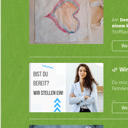
Am
Don
einem k
Stoffsa
We
🌿 Wi
Du möch
Famili
...
We