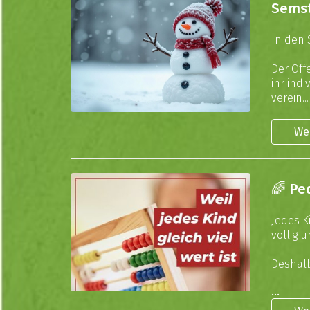
Semst
In den 
Der Off
ihr ind
verein...
We
🌈 Ped
Jedes K
völlig 
Deshalb
...