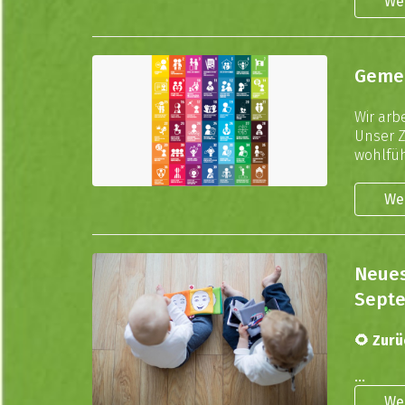
We
Gemei
Wir arb
Unser Z
wohlfüh
We
Neues
Sept
🌻 Zurü
...
We