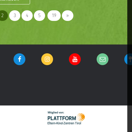
2
3
4
5
19
»