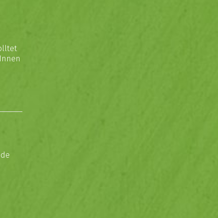
lltet
rInnen
nde