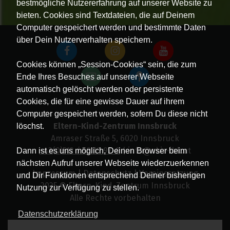
bestmögliche Nutzererfahrung auf unserer Website zu
bieten. Cookies sind Textdateien, die auf Deinem
Computer gespeichert werden und bestimmte Daten
über Dein Nutzerverhalten speichern.
Cookies können „Session-Cookies“ sein, die zum
Ende Ihres Besuches auf unserer Webseite
automatisch gelöscht werden oder persistente
Cookies, die für eine gewisse Dauer auf ihrem
Computer gespeichert werden, sofern Du diese nicht
Eltern-Kind-Zentrum Innsbruck
löschst.
Amraser Straße 5, 6020 Innsbruck
+43(0)512 / 58 19 97-0
| info@ekiz-ibk.at
Dann ist es uns möglich, Deinen Browser beim
nächsten Aufruf unserer Webseite wiederzuerkennen
Impressum
|
Datenschutz
|
Vereinssatzung
und Dir Funktionen entsprechend Deiner bisherigen
2025 © Eltern-Kind-Zentrum Innsbruck
Nutzung zur Verfügung zu stellen.
Alle Rechte vorbehalten
Datenschutzerklärung